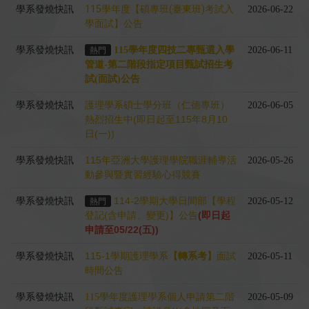
學系發燒快訊
115學年度【碩專班(臺東班)考試入
2026-06-22
學面試】公告
學系發燒快訊
115學年度四技二專甄選入學
2026-06-11
熱門
管道-第二階段指定項目甄試招生考
試(面試)公告
學系發燒快訊
護理學系碩士學分班（仁德專班）
2026-06-05
熱烈招生中(即日起至115年8月10
日(一))
學系發燒快訊
115年亞洲大學護理學院職涯輔導活
2026-05-26
動參與暨實習經驗心得競賽
學系發燒快訊
114-2學期大學日間部【學程
2026-05-12
熱門
登記(含申請、變更)】公告
(即日起
申請至05/22(五))
學系發燒快訊
115-1學期護理學系
【轉系考】
面試
2026-05-11
時間公告
學系發燒快訊
115學年度護理學系個人申請第二階
2026-05-09