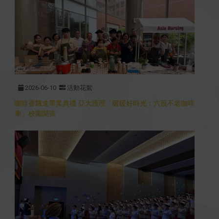
2026-06-10
活動花絮
咖啡香飄進畢業典禮 亞大護理「暖暖好時光：六股不老咖啡
車」校園開張