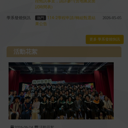
段甄試事宜，請詳參!!(含地圖及面
試時間表)
學系發燒快訊
114-2學程申請/轉組甄選結
2026-05-05
熱門
果公告
更多 學系發燒快訊
活動花絮
2026-06-24
活動花絮