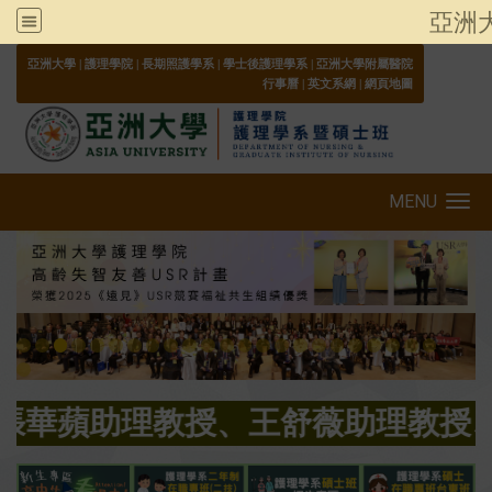
亞洲
:::
亞洲大學
|
護理學院
|
長期照護學系
|
學士後護理學系
|
亞洲大學附屬醫院
行事曆
|
英文系網
|
網頁地圖
MENU
Toggle navigation
教授、王舒薇助理教授、賀彥中助理教