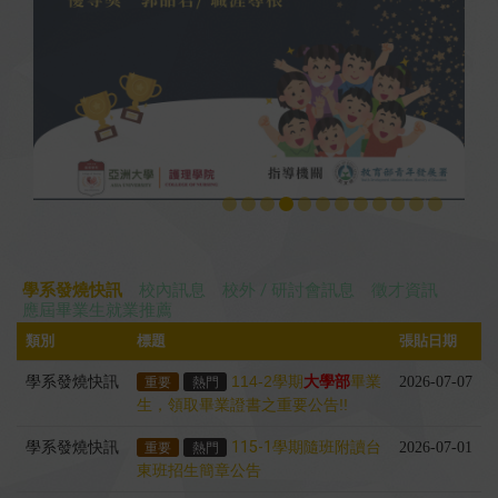
學系發燒快訊
校內訊息
校外 / 研討會訊息
徵才資訊
應屆畢業生就業推薦
類別
標題
張貼日期
學系發燒快訊
114-2學期
大學部
畢業
2026-07-07
重要
熱門
生，領取畢業證書之重要公告!!
學系發燒快訊
115-1學期隨班附讀台
2026-07-01
重要
熱門
東班招生簡章公告