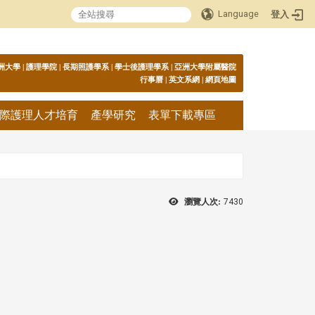
Language
登入
:::
洲大學
|
護理學院
|
長期照護學系
|
學士後護理學系
|
亞洲大學附屬醫院
行事曆
|
英文系網
|
網頁地圖
際護理人才培育
產學研究
表單下載專區
瀏覽人次:
7430