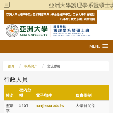
亞洲大學護理學系暨碩士
:::
亞洲大學
|
護理學院
|
長期照護學系
|
學士後護理學系
|
亞洲大學附屬醫院
行事曆
|
英文系網
|
網頁地圖
MENU
Toggle navigation
首頁
學系簡介
交流聯絡
行政人員
校內分
姓名
機
電子郵件
負責學制
塗康
5151
nur@asia.edu.tw
大學日間部
平