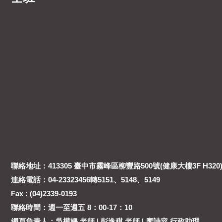
聯絡地址：413305 臺中市霧峰區柳豐路500號(健康大樓3F H320
連絡電話：04-23323456轉5151、5148、5149
Fax : (04)2339-0193
聯絡時間：週一至週五 8：00-17：10
網頁負責人：吳樺姍 老師 | 彭逸稘 老師 | 廖詩容 行政助理