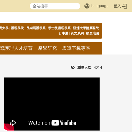
Language
登入
:::
洲大學
|
護理學院
|
長期照護學系
|
學士後護理學系
|
亞洲大學附屬醫院
行事曆
|
英文系網
|
網頁地圖
際護理人才培育
產學研究
表單下載專區
瀏覽人次:
4014