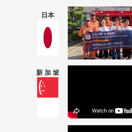
日本
新 加 坡