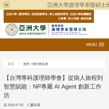
亞洲大學護理學系暨碩士
:::
亞洲大學
|
護理學院
|
長期照護學系
|
學士後護理學系
|
亞洲大學附屬醫院
行事曆
|
英文系網
|
網頁地圖
MENU
Toggle navigation
首頁
校外 / 研討會訊息
【台灣專科護理師學會】從病人旅程到
智慧賦能：NP專屬 AI Agent 創新工作
坊
2026-07-02
廖詩容