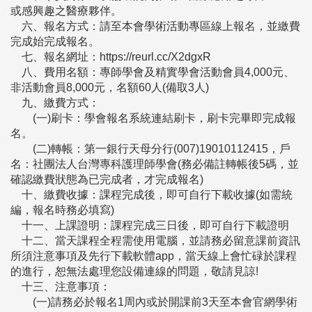
或感興趣之醫療夥伴。
六、報名方式：請至本會學術活動專區線上報名，並繳費
完成始完成報名。
七、報名網址：https://reurl.cc/X2dgxR
八、費用名額：專師學會及精實學會活動會員4,000元、
非活動會員8,000元，名額60人(備取3人)
九、繳費方式：
(一)刷卡：學會報名系統連結刷卡，刷卡完畢即完成報
名。
(二)轉帳：第一銀行天母分行(007)19010112415，戶
名：社團法人台灣專科護理師學會(務必備註轉帳後5碼，並
確認繳費狀態為已完成者，才完成報名)
十、繳費收據：課程完成後，即可自行下載收據(如需統
編，報名時務必填寫)
十一、上課證明：課程完成三日後，即可自行下載證明
十二、當天課程全程需使用電腦，並請務必留意課前資訊
所須注意事項及先行下載軟體app，當天線上會忙碌於課程
的進行，恕無法處理您設備連線的問題，敬請見諒!
十三、注意事項：
(一)請務必於報名1周內或於開課前3天至本會官網學術