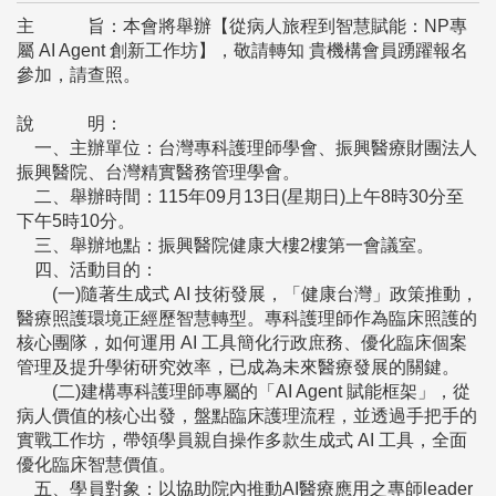
主 旨：本會將舉辦【從病人旅程到智慧賦能：NP專
屬 AI Agent 創新工作坊】，敬請轉知 貴機構會員踴躍報名
參加，請查照。
說 明：
一、主辦單位：台灣專科護理師學會、振興醫療財團法人
振興醫院、台灣精實醫務管理學會。
二、舉辦時間：115年09月13日(星期日)上午8時30分至
下午5時10分。
三、舉辦地點：振興醫院健康大樓2樓第一會議室。
四、活動目的：
(一)隨著生成式 AI 技術發展，「健康台灣」政策推動，
醫療照護環境正經歷智慧轉型。專科護理師作為臨床照護的
核心團隊，如何運用 AI 工具簡化行政庶務、優化臨床個案
管理及提升學術研究效率，已成為未來醫療發展的關鍵。
(二)建構專科護理師專屬的「AI Agent 賦能框架」，從
病人價值的核心出發，盤點臨床護理流程，並透過手把手的
實戰工作坊，帶領學員親自操作多款生成式 AI 工具，全面
優化臨床智慧價值。
五、學員對象：以協助院內推動AI醫療應用之專師leader