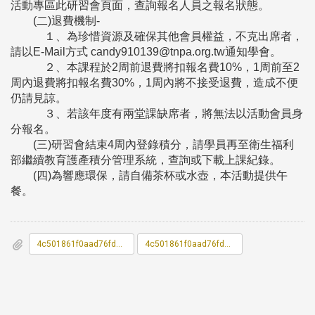
活動專區此研習會頁面，查詢報名人員之報名狀態。
(二)退費機制-
１、為珍惜資源及確保其他會員權益，不克出席者，
請以E-Mail方式 candy910139@tnpa.org.tw通知學會。
２、本課程於2周前退費將扣報名費10%，1周前至2
周內退費將扣報名費30%，1周內將不接受退費，造成不便
仍請見諒。
３、若該年度有兩堂課缺席者，將無法以活動會員身
分報名。
(三)研習會結束4周內登錄積分，請學員再至衛生福利
部繼續教育護產積分管理系統，查詢或下載上課紀錄。
(四)為響應環保，請自備茶杯或水壺，本活動提供午
餐。
4c501861f0aad76fd402f007d06c3d31_0300118A00_ATTCH1.pdf
4c501861f0aad76fd402f007d06c3d31_0300118A00_ATTCH2.pdf