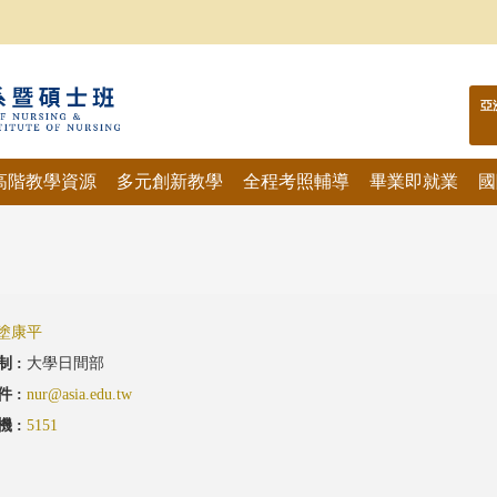
亞
高階教學資源
多元創新教學
全程考照輔導
畢業即就業
國
塗康平
制 :
大學日間部
件 :
nur@asia.edu.tw
機 :
5151