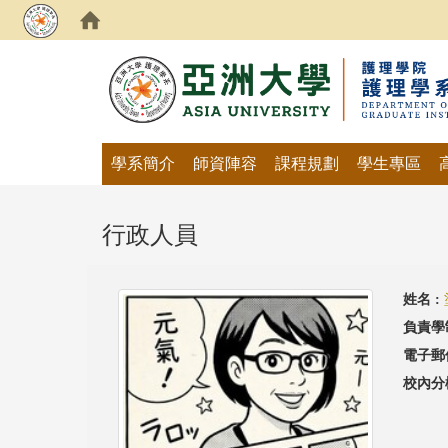
:::
學系簡介
師資陣容
課程規劃
學生專區
行政人員
姓名 :
負責學
電子郵
校內分