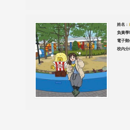
姓名 :
負責學
電子郵
校內分