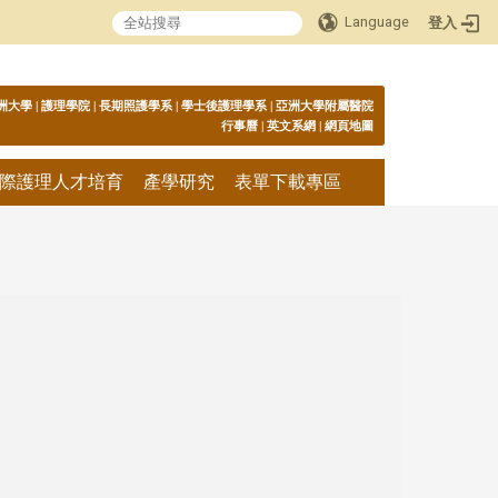
Language
登入
:::
洲大學
|
護理學院
|
長期照護學系
|
學士後護理學系
|
亞洲大學附屬醫院
行事曆
|
英文系網
|
網頁地圖
際護理人才培育
產學研究
表單下載專區