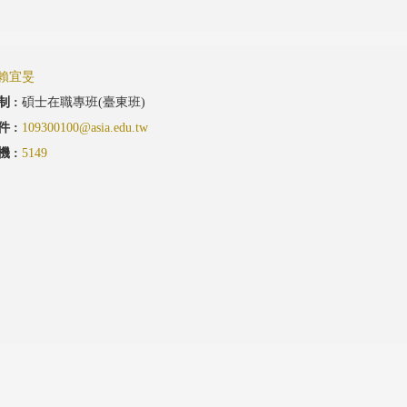
賴宜旻
制 :
碩士在職專班(臺東班)
件 :
109300100@asia.edu.tw
機 :
5149