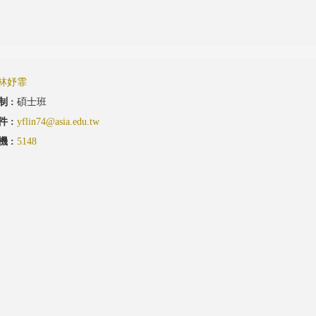
林妤霏
制 :
碩士班
件 :
yflin74@asia.edu.tw
機 :
5148