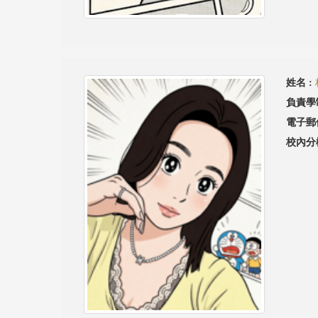
姓名 :
負責學
電子郵
校內分