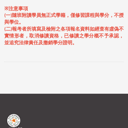
※
注意事項
一
隨班附讀學員無正式學籍，僅修習課程與學分，不授
(
)
與學位。
二
報考
者
所填寫及檢附之各項報名資料如經查有虛偽不
(
)
實情形者，取消修讀資格，已修讀之學分概不予承認，
並追究法律責任及撤銷學分證明。