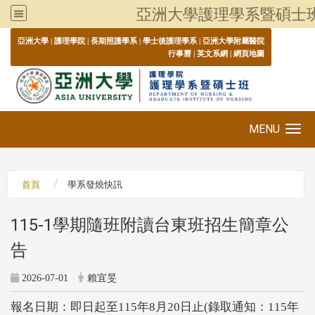
亞洲大學護理學系暨碩士
:::
亞洲大學
|
護理學院
|
長期照護學系
|
學士後護理學系
|
亞洲大學附屬醫院
行事曆
|
英文系網
|
網頁地圖
MENU
Toggle navigation
首頁
學系發燒快訊
115-1學期隨班附讀台東班招生簡章公
告
2026-07-01
賴宜旻
報名日期：即日起至
115
年
8
月
20
日止
(
錄取通知：
115
年