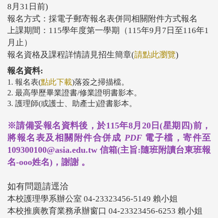
8
月
31
日前
)
報名方式：採電子郵寄報名表併同相關附件方式報名
上課期間：
115
學年度第一學期（
115
年
9
月
7
日至
116
年
1
月止）
報名資格及課程詳情請見招生簡章(
請點此瀏覽
)
報名資料:
1.
報名表
(
點此下載
)
落簽之掃描檔。
2.
最高學歷畢業證書
/
修業證明書影本。
3.
護理師
(
或護士、助產士
)
證書影本。
※請備妥報名資料後，於115年8月20日(星期四)前，
將報名表及相關附件合併成
PDF
電子檔，寄件至
109300100@asia.edu.tw 信箱(主旨:隨班附讀台東班報
名-ooo姓名)，謝謝 。
如有問題請逕洽
本校護理學系辦公室
04-23323456-5149
賴小姐
本校推廣教育業務承辦窗口
04-23323456-6253
賴小姐