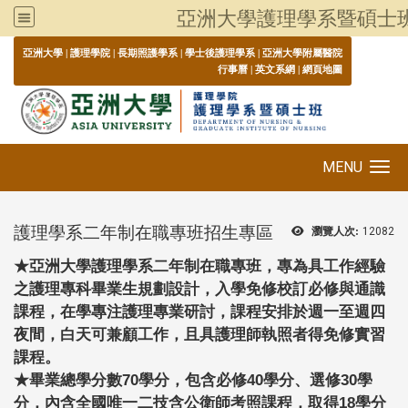
亞洲大學護理學系暨碩士
:::
亞洲大學
|
護理學院
|
長期照護學系
|
學士後護理學系
|
亞洲大學附屬醫院
行事曆
|
英文系網
|
網頁地圖
MENU
Toggle navigation
護理學系二年制在職專班招生專區
瀏覽人次:
12082
★亞洲大學護理學系二年制在職專班，
專為具工作經驗
之護理專科畢業生規劃設計
，入學免修校訂必修與通識
課程，在學專注護理專業研討，課程安排於週一至週四
夜間，白天可兼顧工作，且具護理師執照者得免修實習
課程。
★
畢業總學分數70學分，包含必修40學分、選修30學
分，內含全國唯一二技含公衛師考照課程，取得18學分