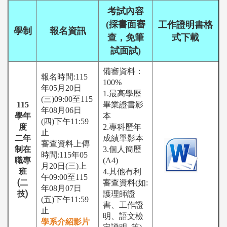
考試內容
(採書面審
工作證明書格
學制
報名資訊
式下載
查，免筆
試面試)
備審資料：
報名時間:115
100%
年05月20日
1.最高學歷
(三)09:00至115
115
畢業證書影
年08月06日
學年
本
(四)下午11:59
度
2.專科歷年
止
二年
成績單影本
審查資料上傳
制在
3.個人簡歷
時間:115年05
職專
(A4)
月20日(三)上
班
4.其他有利
午09:00至115
(二
審查資料(如:
年08月07日
技)
護理師證
(五)下午11:59
書、工作證
止
明、語文檢
學系介紹影片