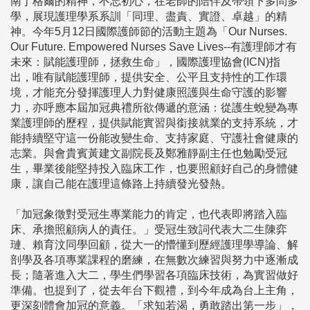
南丁格爾的精神，不忘初心，在老師的陪伴及帶領下多問多
學，展現護理學系系訓「同理、盡責、實證、卓越」的精
神。今年5月12日國際護師節的活動主題為「Our Nurses.
Our Future. Empowered Nurses Save Lives--有護理師才有
未來：賦能護理師，拯救生命」，國際護理協會(ICN)指
出，唯有賦能護理師，提供安全、公平且支持性的工作環
境，才能充分發揮護理人力對健康照護與生命守護的影響
力，亦呼應本屆加冠典禮所欲傳遞的意涵：從護生蛻變為專
業護理師的歷程，提供賦能實習與銜接就業的支持系統，才
能持續堅守這一份能改變生命、支持家庭、守護社會健康的
志業。與會貴賓黃建文副院長及鄭雅靜副主任也勉勵受冠
生，畢業後能堅持投入臨床工作，也要照顧好自己的身體健
康，讓自己能在護理這條路上持續發光發熱。
「加冠象徵對受冠生專業能力的肯定，也代表即將踏入臨
床、承擔照顧病人的責任。」受冠生致詞代表大二生陳弈
璉、賴育汶同學回顧，從大一的懵懂到歷經護理學導論、解
剖學及各項專業課程的磨練，在無數次練習與努力中逐漸成
長；隨著進入大二，學生們學習各項臨床技術，為實習做好
準備。也提到了，從去年台下觀禮，到今年成為台上主角，
更深刻體會加冠的意義。「求知若渴，勇敢踏出第一步」，