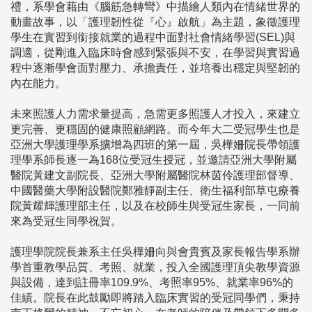
禮，系學會藉由《腦筋急轉彎》中描繪人類內在情緒世界的
動畫故事，以「護理韌性從『心』啟航」為主題，象徵護理
學生在實習到銜接就業的過程中面對社會情緒學習(SEL)與
調適，從剛進入臨床時會感到緊張與不安，在學習與實習過
程中逐漸學會面對壓力、承擔責任，並培養出穩定與堅韌的
內在能力。
未來照護人力需求量提高，急需更多照護人才投入，來建立
更完善、更穩固的健康照顧網路。而今年大二受冠學生也是
亞洲大學護理學系擴增為四班的第一屆，吳樺姍院長帶領護
理學系師長逐一為168位受冠生授冠，並邀請亞洲大學附屬
醫院黃建文副院長、亞洲大學附屬醫院林茵伶護理部督導、
中國醫藥大學附設醫院鄭雅靜副主任、衛生福利部草屯療養
院黃耀輝護理部主任，以及在校師生與受冠生家長，一同前
來為受冠生同學祝賀。
護理學院院長兼系主任吳樺姍向與會貴賓及家長報告學系辦
學首重教學品質、考照、就業，投入全國護理頂尖教學資源
與設備，達到註冊率109.9%、考照率95%、就業率96%的
佳績。院長在此鼓勵即將踏入臨床實習的受冠同學們，秉持