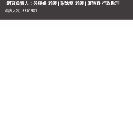
網頁負責人：吳樺姍 老師 | 彭逸稘 老師 | 廖詩容 行政助理
造訪人次 : 3361931