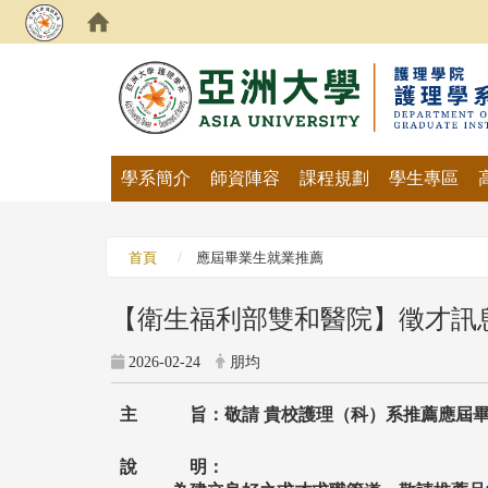
:::
學系簡介
師資陣容
課程規劃
學生專區
首頁
應屆畢業生就業推薦
【衛生福利部雙和醫院】徵才訊
2026-02-24
朋均
主 旨：敬請
貴校護理（科）系推薦應屆
說 明：