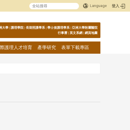
Language
登入
:::
洲大學
|
護理學院
|
長期照護學系
|
學士後護理學系
|
亞洲大學附屬醫院
行事曆
|
英文系網
|
網頁地圖
際護理人才培育
產學研究
表單下載專區