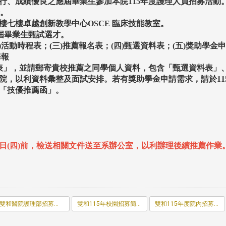
行、成績優良之應屆畢業生參加本院
115
年度護理人員招募活動
。
樓七樓卓越創新教學中心
OSCE
臨床技能教室。
屆畢業生甄試選才。
)
活動時程表；
(
三
)
推薦報名表；
(
四
)
甄選資料表；
(
五
)
獎助學金申
海報
表」，並請郵寄貴校推薦之同學個人資料，包含「甄選資料表」
，以利資料彙整及面試安排。若有獎助學金申請需求，請於
11
「技優推薦函」。
月5日(四)前，檢送相關文件送至系辦公室，以利辦理後續推薦作業
雙和醫院護理部招募海報.pdf
雙和115年校園招募簡介.pdf
雙和115年度院內招募活動時程表.pdf