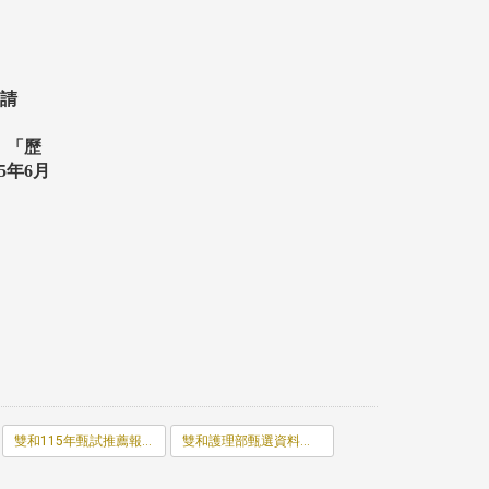
。
請
、「歷
5
年
6
月
。
雙和115年甄試推薦報名表.odt
雙和護理部甄選資料表.odt