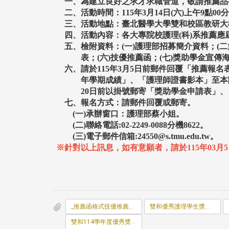
一、為建立良好之求才求職管道，敬請推薦品
二、活動時間：
115
年
3
月
14
日
(
六
)
上午
9
點
00
分
三、活動地點：臺北醫學大學雙和校區教研大
四、活動內容：各大專院校護理
(
科
)
系推薦應
五、檢附資料：
(
一
)
護理部招募簡介資料；
(
二
表；
(
六
)
技優推薦函；
(
七
)
獎助學金宣傳
六、請於
115
年3
月5
日前郵件回覆「推薦報名
年學期成績」、「護理師證書影本」至本院
20
日前以掛號郵寄「獎助學金申請表」、
七、報名方式：請郵件回覆或郵寄。
(
一
)
承辦窗口：護理部蔡小姐。
(
二
)
聯絡電話
:02-2249-0088
分機
8622
。
(
三
)
電子郵件信箱
:24550@s.tmu.edu.tw。
※針對以上訊息，如有意願者，請於115年03
_推薦函格式技優推薦專用.odt
雙和優秀護理學生獎助學金海報.pdf
雙和114學年度優秀獎助學金申請表.pdf