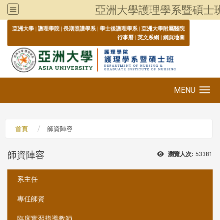
亞洲大學護理學系暨碩士
:::
亞洲大學
|
護理學院
|
長期照護學系
|
學士後護理學系
|
亞洲大學附屬醫院
行事曆
|
英文系網
|
網頁地圖
MENU
Toggle navigation
首頁
師資陣容
師資陣容
瀏覽人次:
53381
:::
系主任
專任師資
臨床實習指導教師