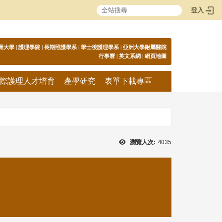
登入
:::
洲大學
|
護理學院
|
長期照護學系
|
學士後護理學系
|
亞洲大學附屬醫院
行事曆
|
英文系網
|
網頁地圖
際護理人才培育
產學研究
表單下載專區
瀏覽人次:
4035