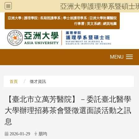
亞洲大學護理學系暨碩士
:::
亞洲大學
|
護理學院
|
長期照護學系
|
學士後護理學系
|
亞洲大學附屬醫院
行事曆
|
英文系網
|
網頁地圖
MENU
Toggle navigation
首頁
徵才資訊
【臺北市立萬芳醫院】－委託臺北醫學
大學辦理招募茶會暨徵選面談活動之訊
息
2026-01-29
朋均