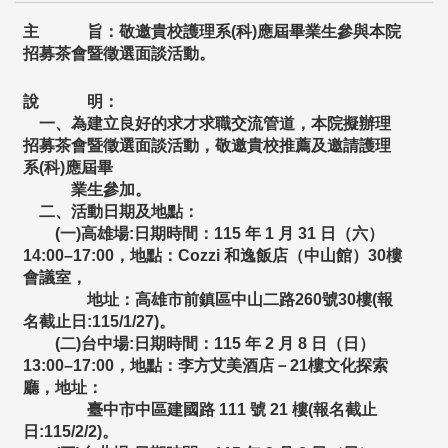
主 旨：敬邀貴校護理系(科)應屆畢業生參與本院
招募茶會暨徵選面談
活動。
說 明：
一、為建立良好的求才求職交流管道，
本院擬辦理
招募茶會暨徵選面談活動，敬邀貴校推薦及邀請護理
系(
科)應屆畢
業生參加。
二、活動日期及地點：
(一)高雄場:日期時間：115 年 1 月 31 日（六）
14:00–17:00，地點：Cozzi 和逸飯店（中山館）30樓
會議室，
地址：高雄市前鎮區中山二路260號30樓(報
名截止日:
115/1/27)。
(二)台中場:日期時間：115 年 2 月 8 日（日）
13:00–17:00，地點：李方艾美酒店－21樓文
化探索
廳，地址：
臺中市中區建國路 111 號 21 樓(報名截止
日:115/2/2)。