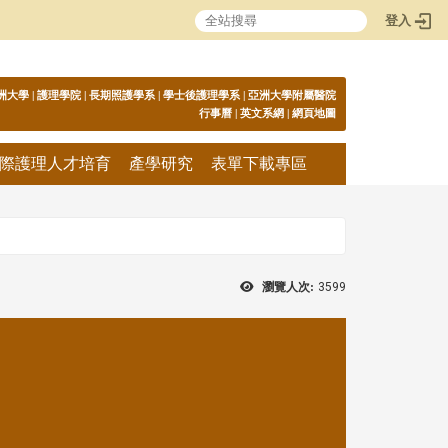
登入
:::
洲大學
|
護理學院
|
長期照護學系
|
學士後護理學系
|
亞洲大學附屬醫院
行事曆
|
英文系網
|
網頁地圖
際護理人才培育
產學研究
表單下載專區
瀏覽人次:
3599