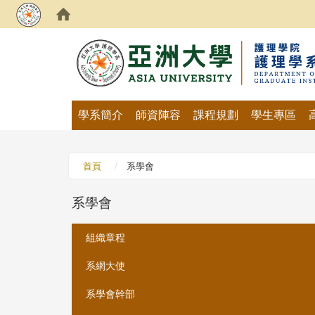
:::
學系簡介
師資陣容
課程規劃
學生專區
首頁
系學會
系學會
:::
組織章程
系網大使
系學會幹部