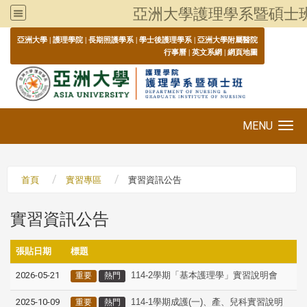
亞洲大學護理學系暨碩士
:::
亞洲大學
|
護理學院
|
長期照護學系
|
學士後護理學系
|
亞洲大學附屬醫院
行事曆
|
英文系網
|
網頁地圖
MENU
Toggle navigation
首頁
實習專區
實習資訊公告
實習資訊公告
張貼日期
標題
2026-05-21
114-2學期「基本護理學」實習說明會
重要
熱門
2025-10-09
114-1學期成護(一)、產、兒科實習說明
重要
熱門