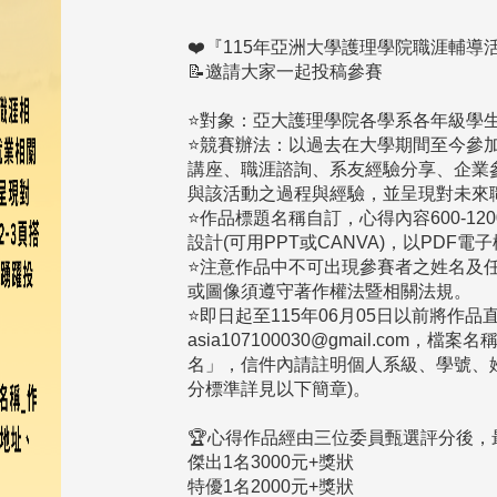
❤️『115年亞洲大學護理學院職涯輔
📝邀請大家一起投稿參賽
⭐️對象：亞大護理學院各學系各年級學
⭐️競賽辦法：以過去在大學期間至今參
講座、職涯諮詢、系友經驗分享、企業
與該活動之過程與經驗，並呈現對未來
⭐️作品標題名稱自訂，心得內容600-12
設計(可用PPT或CANVA)，以PDF
⭐️注意作品中不可出現參賽者之姓名及
或圖像須遵守著作權法暨相關法規。
⭐️即日起至115年06月05日以前將作
asia107100030@gmail.co
名」，信件內請註明個人系級、學號、姓名
分標準詳見以下簡章)。
🏆心得作品經由三位委員甄選評分後，
傑出1名3000元+獎狀
特優1名2000元+獎狀