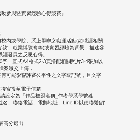
導活動參與暨實習經驗心得競賽』
生
加校內或學院、系上舉辦之職涯活動(如職涯相關
參訪、就業博覽會等)或實習經驗為背景，描述參
職涯發展之反思心得。
00字，直式A4格式2-3頁搭配相關照片3-4張加以
電子檔案繳交上傳，
任何可能影響評審公平性之文字或記號，且文字
品直接寄投至電子信箱
m，檔案名稱請設定為「作品標題名稱_作者學系學號姓
、聯絡電話、電郵地址、Line ID以便聯繫(評
最高分選出