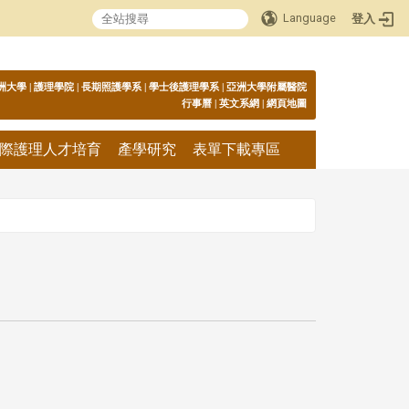
Language
登入
:::
洲大學
|
護理學院
|
長期照護學系
|
學士後護理學系
|
亞洲大學附屬醫院
行事曆
|
英文系網
|
網頁地圖
際護理人才培育
產學研究
表單下載專區