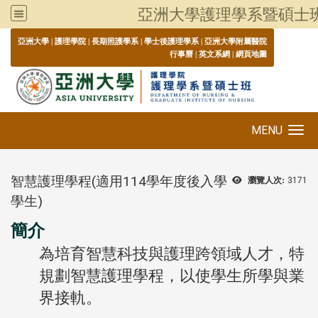
亞洲大學護理學系暨碩士
:::
亞洲大學
|
護理學院
|
長期照護學系
|
學士後護理學系
|
亞洲大學附屬醫院
行事曆
|
英文系網
|
網頁地圖
MENU
Toggle navigation
智慧護理學程(適用114學年度後入學
瀏覽人次:
3171
學生)
簡介
為培育智慧科技與護理跨領域人才，特
規劃智慧護理學程，以使學生所學與業
界接軌。