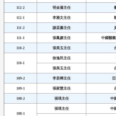
112-2
明金蓮
主任
112-1
李雅文主任
111-2
謝孟蓁
主任
111-1
張鳳媛
主任
中國醫藥
110-2
張美玉
主任
徐逸民主任
110-1
張美玉主任
109-2
李若樺主任
亞
109-1
張家慧主任
108-2
張瑛主任
中
張瑛主任
中
108-1