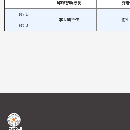
邱暉智執行長
秀老
107-1
李世凱主任
衛生
107-2