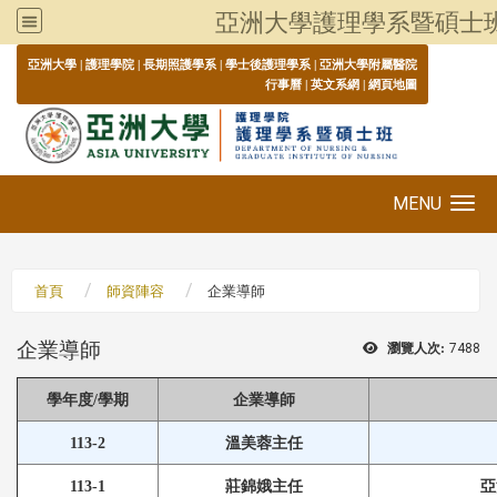
亞洲大學護理學系暨碩士
:::
亞洲大學
|
護理學院
|
長期照護學系
|
學士後護理學系
|
亞洲大學附屬醫院
行事曆
|
英文系網
|
網頁地圖
MENU
Toggle navigation
首頁
師資陣容
企業導師
企業導師
瀏覽人次:
7488
學年度/學期
企業導師
113-2
溫美蓉主任
113-1
莊錦娥主任
亞