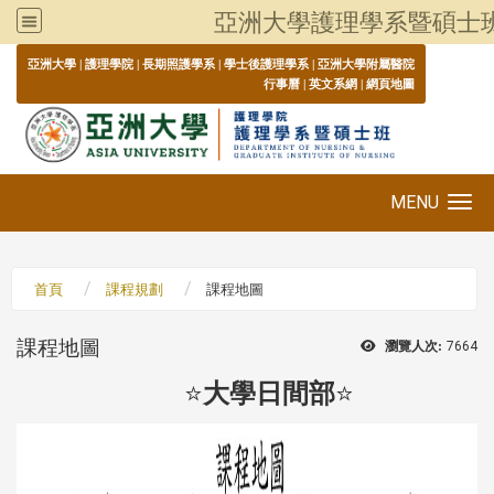
亞洲大學護理學系暨碩士
:::
亞洲大學
|
護理學院
|
長期照護學系
|
學士後護理學系
|
亞洲大學附屬醫院
行事曆
|
英文系網
|
網頁地圖
MENU
Toggle navigation
首頁
課程規劃
課程地圖
課程地圖
瀏覽人次:
7664
⭐
⭐
大學日間部