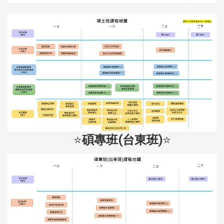
⭐
碩專班(台東班)
⭐