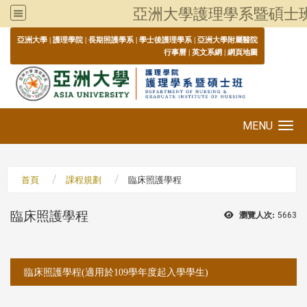
亞洲大學護理學系暨碩士
:::
亞洲大學
|
護理學院
|
長期照護學系
|
學士後護理學系
|
亞洲大學附屬醫院
行事曆
|
英文系網
|
網頁地圖
MENU
Toggle navigation
首頁
課程規劃
臨床照護學程
臨床照護學程
瀏覽人次:
5663
:::
臨床照護學程(適用於109學年度起入學學生)