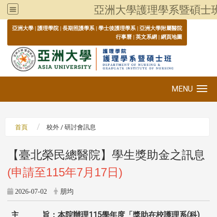
亞洲大學護理學系暨碩士
:::
亞洲大學
|
護理學院
|
長期照護學系
|
學士後護理學系
|
亞洲大學附屬醫院
行事曆
|
英文系網
|
網頁地圖
MENU
Toggle navigation
首頁
校外 / 研討會訊息
【臺北榮民總醫院】學生獎助金之訊息
(申請至115年7月17日)
2026-07-02
朋均
主 旨：本院辦理
115
學年度「獎助在校護理系
(
科
)