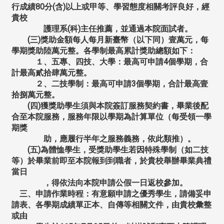
行成績
80
分
(
含
)
以上或甲等、學習態度相關考評良好，經
貴校
護理系
(
科
)
主任推薦，並通過本院面試者。
(
三
)
獎助金額每人每月新臺幣（以下同）壹萬元，每
學期獎助陸萬元整。各學制最高累計獎助總額如下：
１、五專、四技、大學：最高可申請
4
個學期，合
計最高貳拾肆萬元整。
２、二技學制：最高可申請
3
個學期，合計最高壹
拾捌萬元整。
(
四
)
獲獎助學生須與本院簽訂服務契約書，畢業後配
合至本院服務，服務年限以學期為計算單位（每受領一學
期獎
助，應履行半年之服務義務，依此類推）。
(
五
)
為體恤學生，受獎助學生若因特殊學制（如二技
等）於畢業前即至本院報到到職者，於貴校舉辦畢業典禮
當日
，得依法向本院申請公假一日返校參加。
三、申請作業時程：有意願申請之優秀學生，請備妥申
請表、各學期成績單正本、自傳等相關文件，由貴校彙整
或由