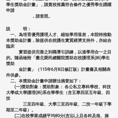
學生獎助金計畫」，請貴校推薦符合條件之優秀學生踴躍
申請
，請查照。
說 明：
一、為培育優秀護理人才、縮短學用落差，本院特推動
本獎助金計畫，除提供在校護生實質經濟支持外，亦結合
臨床
實習提供完善之到職導引訓練，以達學用合一之目
的。隨函檢附「臺北榮民總醫院獎助在校護理系
(
科
)
學生
獎助
金計畫」（
115
年
6
月
8
日修訂版）計畫書及相關表
件供參。
二、本獎助金計畫申請辦法摘要如下：
(
一
)
獎助對象：獎助對象：
各公私立專科學校、科技
大學或大學護理
(
科
)
系在學學生（含五專四至五年級、四
技
三至四年級、大學三至四年級、二技一年級下學
期至二年級）。
(
二
)
在校學業成績平均
80
分
(
含
)
以上且各科及格、操