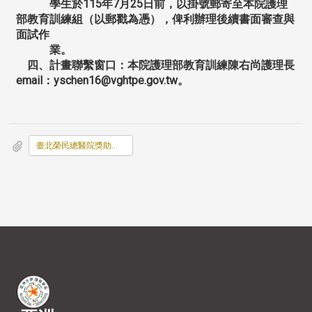
學生於
115
年
7
月
25
日前，以掛號郵寄至本院護理
部教育訓練組（以郵戳為憑），俾利辦理後續書面審查與
面試作
業。
四、計畫聯繫窗口：本院護理部教育訓練陳右尚護理長
email
：
yschen16@vghtpe.gov.tw
。
臺北榮民總醫院獎助在校護理系_科_學生獎助金計畫.pdf