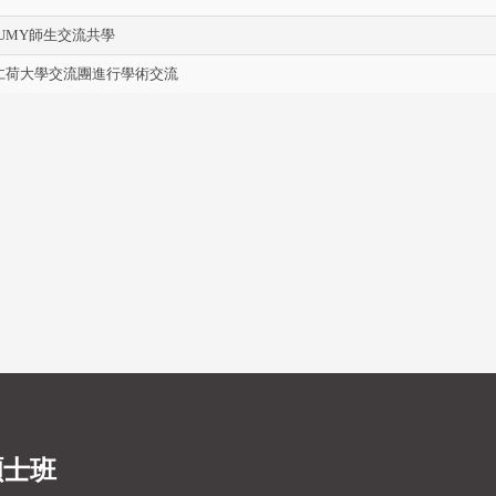
與印尼UMY師生交流共學
待韓國仁荷大學交流團進行學術交流
碩士班