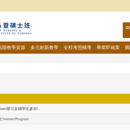
亞
高階教學資源
多元創新教學
全程考照輔導
畢業即就業
國
ogram吸引多國學生參加!
SummerProgram