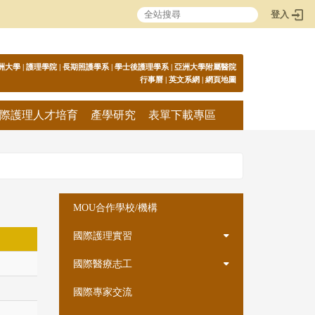
登入
:::
洲大學
|
護理學院
|
長期照護學系
|
學士後護理學系
|
亞洲大學附屬醫院
行事曆
|
英文系網
|
網頁地圖
際護理人才培育
產學研究
表單下載專區
:::
MOU合作學校/機構
國際護理實習
國際醫療志工
國際專家交流