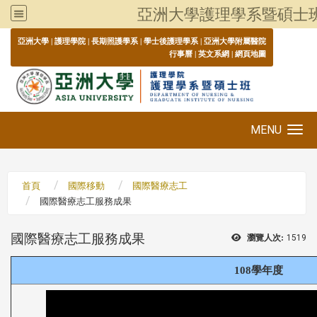
亞洲大學護理學系暨碩士
:::
亞洲大學
|
護理學院
|
長期照護學系
|
學士後護理學系
|
亞洲大學附屬醫院
行事曆
|
英文系網
|
網頁地圖
MENU
Toggle navigation
首頁
國際移動
國際醫療志工
國際醫療志工服務成果
國際醫療志工服務成果
瀏覽人次:
1519
108學年度