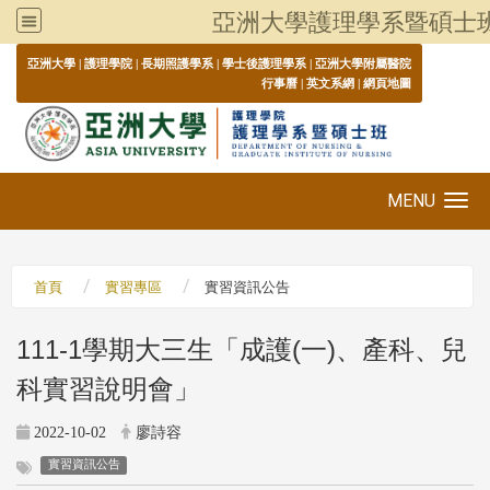
亞洲大學護理學系暨碩士
:::
亞洲大學
|
護理學院
|
長期照護學系
|
學士後護理學系
|
亞洲大學附屬醫院
行事曆
|
英文系網
|
網頁地圖
MENU
Toggle navigation
首頁
實習專區
實習資訊公告
111-1學期大三生「成護(一)、產科、兒
科實習說明會」
2022-10-02
廖詩容
實習資訊公告