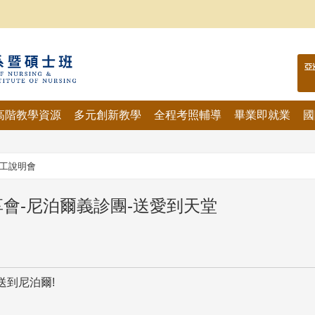
亞
高階教學資源
多元創新教學
全程考照輔導
畢業即就業
國
工說明會
享會-尼泊爾義診團-送愛到天堂
送到尼泊爾!