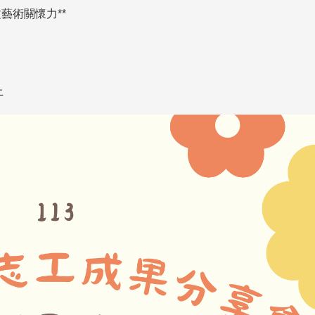
藝術關懷力**
止