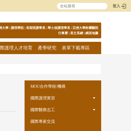
登入
:::
洲大學
|
護理學院
|
長期照護學系
|
學士後護理學系
|
亞洲大學附屬醫院
行事曆
|
英文系網
|
網頁地圖
際護理人才培育
產學研究
表單下載專區
:::
MOU合作學校/機構
國際護理實習
國際醫療志工
國際專家交流