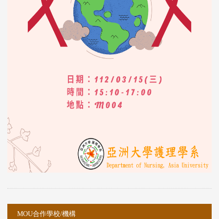
:::
:::
MOU合作學校/機構