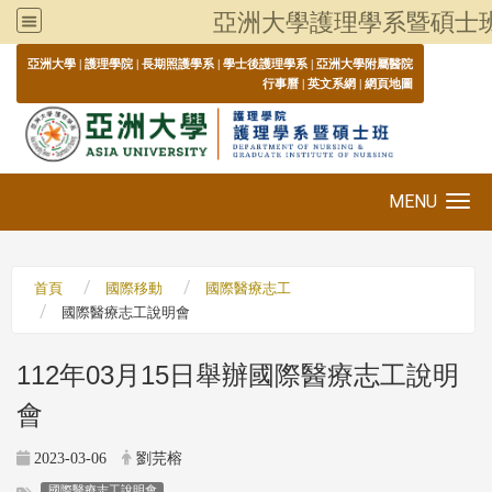
亞洲大學護理學系暨碩士
:::
亞洲大學
|
護理學院
|
長期照護學系
|
學士後護理學系
|
亞洲大學附屬醫院
行事曆
|
英文系網
|
網頁地圖
MENU
Toggle navigation
首頁
國際移動
國際醫療志工
國際醫療志工說明會
112年03月15日舉辦國際醫療志工說明
會
2023-03-06
劉芫榕
國際醫療志工說明會