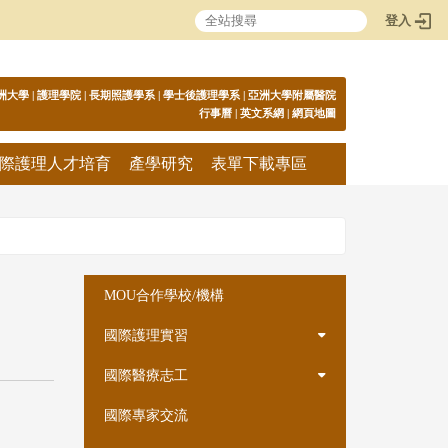
登入
:::
洲大學
|
護理學院
|
長期照護學系
|
學士後護理學系
|
亞洲大學附屬醫院
行事曆
|
英文系網
|
網頁地圖
際護理人才培育
產學研究
表單下載專區
:::
MOU合作學校/機構
國際護理實習
國際醫療志工
國際專家交流