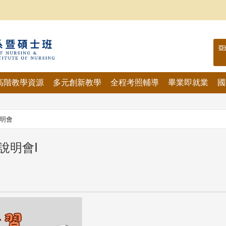
亞
高階教學資源
多元創新教學
全程考照輔導
畢業即就業
國
明會
說明會Ⅰ