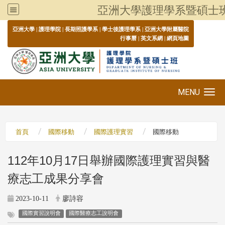
亞洲大學護理學系暨碩士
:::
亞洲大學
|
護理學院
|
長期照護學系
|
學士後護理學系
|
亞洲大學附屬醫院
行事曆
|
英文系網
|
網頁地圖
MENU
Toggle navigation
首頁
國際移動
國際護理實習
國際移動
112年10月17日舉辦國際護理實習與醫
療志工成果分享會
2023-10-11
廖詩容
國際實習說明會
國際醫療志工說明會