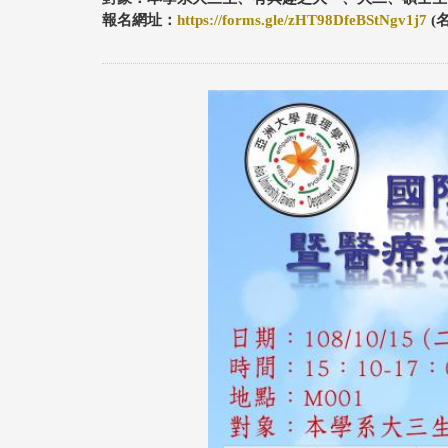
報名網址：
https://forms.gle/zHT98DfeBStNgv1j7
(