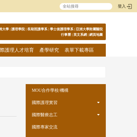
登入
:::
洲大學
|
護理學院
|
長期照護學系
|
學士後護理學系
|
亞洲大學附屬醫院
行事曆
|
英文系網
|
網頁地圖
際護理人才培育
產學研究
表單下載專區
:::
MOU合作學校/機構
國際護理實習
國際醫療志工
國際專家交流