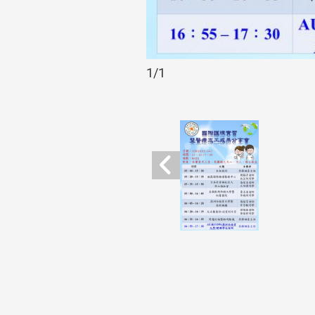
1
/1
:::