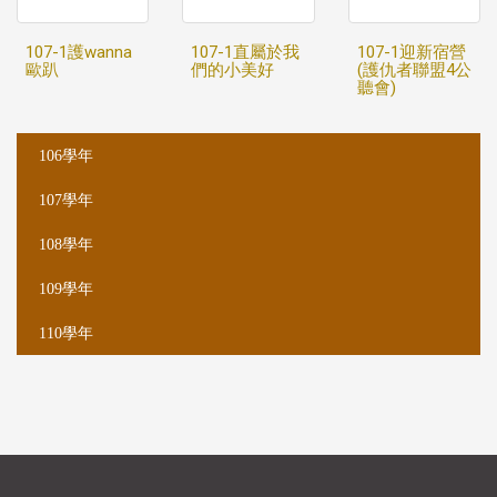
107-1護wanna
107-1直屬於我
107-1迎新宿營
歐趴
們的小美好
(護仇者聯盟4公
聽會)
:::
106學年
107學年
108學年
109學年
110學年