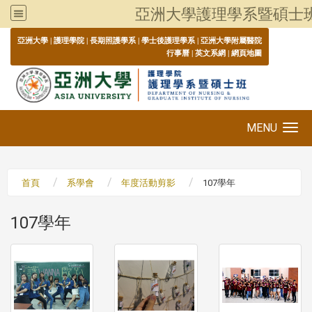
亞洲大學護理學系暨碩士
:::
亞洲大學
|
護理學院
|
長期照護學系
|
學士後護理學系
|
亞洲大學附屬醫院
行事曆
|
英文系網
|
網頁地圖
MENU
Toggle navigation
首頁
系學會
年度活動剪影
107學年
107學年