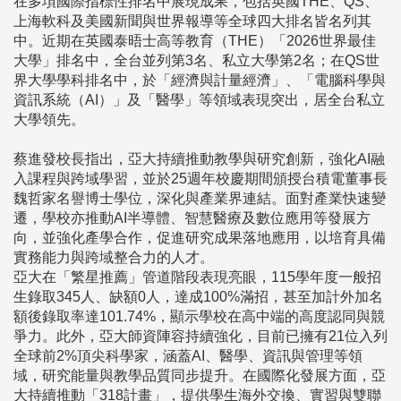
在多項國際指標性排名中展現成果，包括英國THE、QS、
上海軟科及美國新聞與世界報導等全球四大排名皆名列其
中。近期在英國泰晤士高等教育（THE）「2026世界最佳
大學」排名中，全台並列第3名、私立大學第2名；在QS世
界大學學科排名中，於「經濟與計量經濟」、「電腦科學與
資訊系統（AI）」及「醫學」等領域表現突出，居全台私立
大學領先。
蔡進發校長指出，亞大持續推動教學與研究創新，強化AI融
入課程與跨域學習，並於25週年校慶期間頒授台積電董事長
魏哲家名譽博士學位，深化與產業界連結。面對產業快速變
遷，學校亦推動AI半導體、智慧醫療及數位應用等發展方
向，並強化產學合作，促進研究成果落地應用，以培育具備
實務能力與跨域整合力的人才。
亞大在「繁星推薦」管道階段表現亮眼，115學年度一般招
生錄取345人、缺額0人，達成100%滿招，甚至加計外加名
額後錄取率達101.74%，顯示學校在高中端的高度認同與競
爭力。此外，亞大師資陣容持續強化，目前已擁有21位入列
全球前2%頂尖科學家，涵蓋AI、醫學、資訊與管理等領
域，研究能量與教學品質同步提升。在國際化發展方面，亞
大持續推動「318計畫」，提供學生海外交換、實習與雙聯