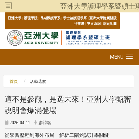
亞洲大學護理學系暨碩士
:::
亞洲大學
|
護理學院
|
長期照護學系
|
學士後護理學系
|
亞洲大學附屬醫院
行事曆
|
英文系網
|
網頁地圖
MENU
Toggle navigation
首頁
活動花絮
這不是參觀，是選未來！亞洲大學甄審
說明會爆滿登場
2026-04-11
廖詩容
從學習歷程到海外布局 解析二階甄試升學關鍵