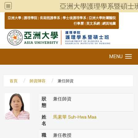
亞洲大學護理學系暨碩士
:::
亞洲大學
|
護理學院
|
長期照護學系
|
學士後護理學系
|
亞洲大學附屬醫院
行事曆
|
英文系網
|
網頁地圖
MENU
Toggle navigation
首頁
師資陣容
兼任師資
狀
兼任師資
態
姓
馬素華 Suh-Hwa Maa
名
職
兼任教授