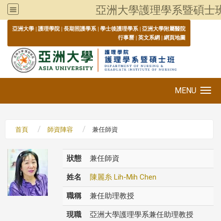
亞洲大學護理學系暨碩士
:::
亞洲大學
|
護理學院
|
長期照護學系
|
學士後護理學系
|
亞洲大學附屬醫院
行事曆
|
英文系網
|
網頁地圖
MENU
Toggle navigation
首頁
師資陣容
兼任師資
狀態
兼任師資
姓名
陳麗糸 Lih-Mih Chen
職稱
兼任助理教授
現職
亞洲大學護理學系兼任助理教授