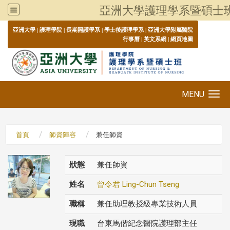
亞洲大學護理學系暨碩士
:::
亞洲大學
|
護理學院
|
長期照護學系
|
學士後護理學系
|
亞洲大學附屬醫院
行事曆
|
英文系網
|
網頁地圖
MENU
Toggle navigation
首頁
師資陣容
兼任師資
狀態
兼任師資
姓名
曾令君 Ling-Chun Tseng
職稱
兼任助理教授級專業技術人員
現職
台東馬偕紀念醫院護理部主任