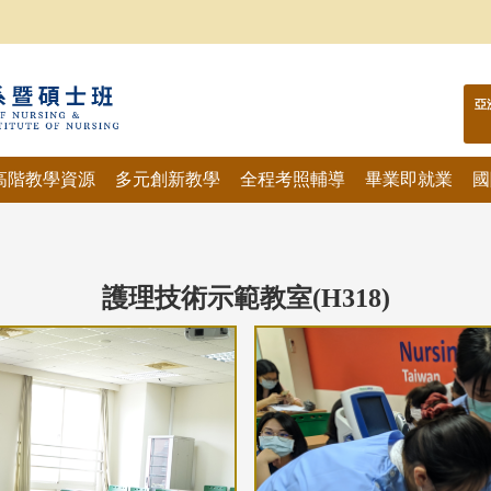
亞
高階教學資源
多元創新教學
全程考照輔導
畢業即就業
國
護理技術示範教室(H318)