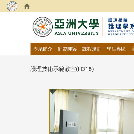
:::
學系簡介
師資陣容
課程規劃
學生專區
護理技術示範教室(H318)