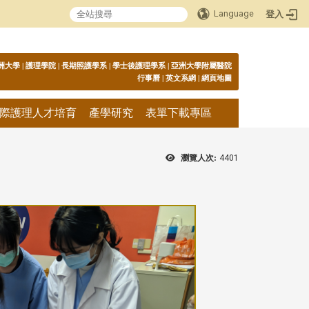
Language
登入
:::
洲大學
|
護理學院
|
長期照護學系
|
學士後護理學系
|
亞洲大學附屬醫院
行事曆
|
英文系網
|
網頁地圖
際護理人才培育
產學研究
表單下載專區
瀏覽人次:
4401