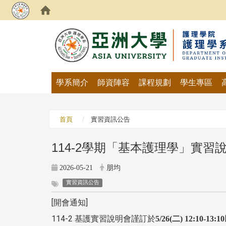
:::
學系簡介
師資陣容
課程規劃
學生專區
首頁
實習資訊公告
114-2學期「基本護理學」實習
2026-05-21
朋均
實習資訊公告
[開會通知]
114-2 基護實習說明會謹訂於
5/26(
二
) 12:10-13:10