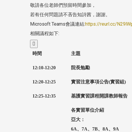
敬請各位老師們預留時間參加，
若有任何問題請不吝告知詩茜，謝謝。
Microsoft Teams會議連結:
https://reurl.cc/N29lW
相關議程如下:

時間
主題
12:10-12:20
院長勉勵
12:20-12:25
實習注意事項公告
(
實習組
)
12:25-12:35
基護實習課程開課教師報告
各實習單位介紹
亞大：
6A
、
7A
、
7B
、
8A
、
9A