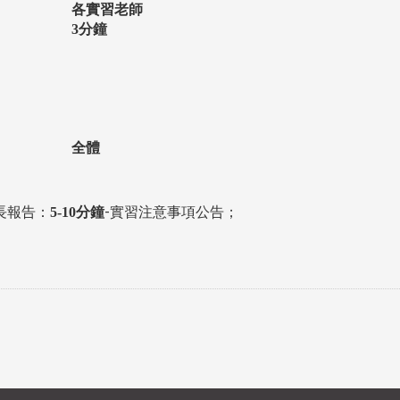
各實習老師
3
分鐘
全體
長報告：
-實習注意事項公告；
5-10
分鐘