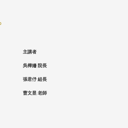
p
主講者
吳樺姍
院長
張君伃
組長
曹文昱
老師