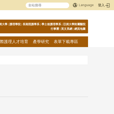
Language
登入
:::
洲大學
|
護理學院
|
長期照護學系
|
學士後護理學系
|
亞洲大學附屬醫院
行事曆
|
英文系網
|
網頁地圖
際護理人才培育
產學研究
表單下載專區