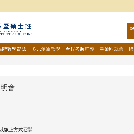
亞
高階教學資源
多元創新教學
全程考照輔導
畢業即就業
國
說明會
以
方式召開，
線上