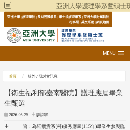
亞洲大學護理學系暨碩士
:::
亞洲大學
|
護理學院
|
長期照護學系
|
學士後護理學系
|
亞洲大學附屬醫院
行事曆
|
英文系網
|
網頁地圖
MENU
Toggle navigation
首頁
校外 / 研討會訊息
【衛生福利部臺南醫院】護理應屆畢業
生甄選
2026-05-25
廖詩容
主 旨：為延攬貴系(科)優秀應屆(115年)畢業生參與臨