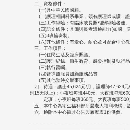
二、資格條件：
(一)具中華民國國籍。
(二)護理相關科系畢業，領有護理師或護士證
(三)工作經驗：有臨床或長照相關經驗者佳。
(四)語文條件：具備與長者溝通能力(如國、閩
(五)3班輪班制。
(六)其他條件：有愛心、耐心並可配合中心教
三、工作項目：
(一)住民生活及臨床照護。
(二)護理紀錄、衛生教育、感染控制及執行品
(三)執行醫囑。
(四)督導照服員照顧服務品質。
(五)其他臨時交辦事項。
四、待遇：護士45,624元/月，護理師47,6
別15天以上)：小夜班每班440元、大夜班每班6
定班：小夜班每班360元、大夜班每班500元
五、本中心為衛生福利部所屬老人福利機構，設
六、檢附本中心徵才公告與履歷表1份供參。