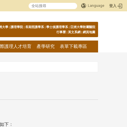
Language
登入
:::
洲大學
|
護理學院
|
長期照護學系
|
學士後護理學系
|
亞洲大學附屬醫院
行事曆
|
英文系網
|
網頁地圖
際護理人才培育
產學研究
表單下載專區
如下：