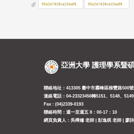
95e2e1828ce23eaf8a444302e1a5a486_A21000600J_1150660327_doc1_Attach1.pdf
95e2e1828ce23eaf8a444302e1a5a486_A21000600J_1150660327_doc1_Attach2.odt
亞洲大學 護理學系暨
聯絡地址：413305 臺中市霧峰區柳豐路500號(
連絡電話：04-23323456轉5151、5148、5149
Fax : (04)2339-0193
聯絡時間：週一至週五 8：00-17：10
網頁負責人：吳樺姍 老師 | 彭逸稘 老師 | 廖