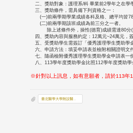
二、獎助對象：護理系/科 畢業前2學年之在學
三、獎助條件，需具備下列資格之一：
(一)前兩學期學業成績各科及格、總平均皆78分
(二)前兩學期該班成績為前三分之一者。
除上述條件外，操性(德育)成績需達80分
四、獎助內容與服務約定：12萬元~24萬元，
五、受獎助學生需簽訂「優秀護理學生獎助學金
六、申請方法：填妥申請表並檢附相關證明文件
七、隨函檢附優秀護理學生獎助學金申請表一
八、113學年度獎助學金比照112學年度獎助
※針對以上訊息，如有意願者，請於113年
臺北醫學大學附設醫院獎助金申請表.pdf