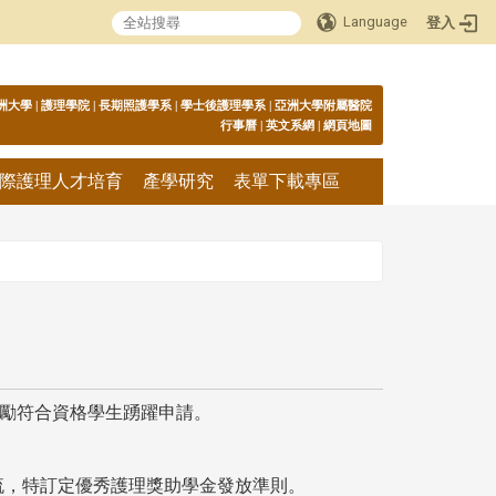
Language
登入
:::
洲大學
|
護理學院
|
長期照護學系
|
學士後護理學系
|
亞洲大學附屬醫院
行事曆
|
英文系網
|
網頁地圖
際護理人才培育
產學研究
表單下載專區
鼓勵符合資格學生踴躍申請。
流，特訂定優秀護理獎助學金發放準則。