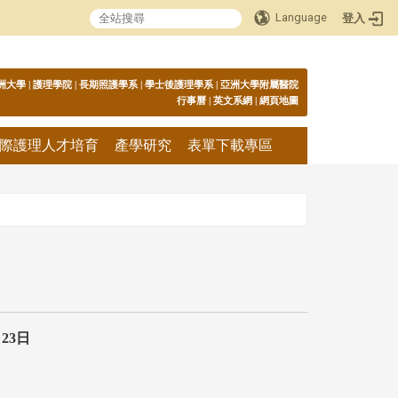
Language
登入
:::
洲大學
|
護理學院
|
長期照護學系
|
學士後護理學系
|
亞洲大學附屬醫院
行事曆
|
英文系網
|
網頁地圖
際護理人才培育
產學研究
表單下載專區
月
23
日
照。