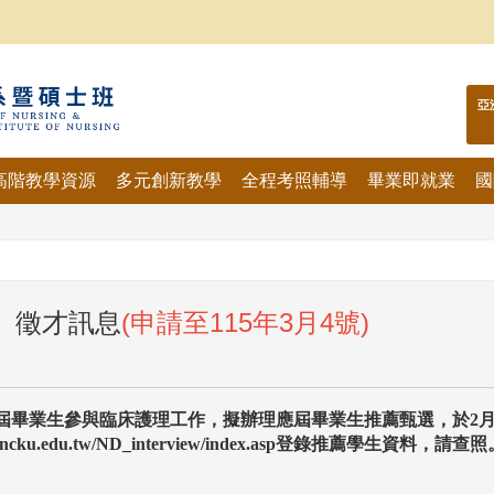
亞
高階教學資源
多元創新教學
全程考照輔導
畢業即就業
國
】徵才訊息
(申請至115年3月4號)
屆畢業生參與臨床護理工作，擬辦理應屆畢業生推薦甄選，於
2
hosp.ncku.edu.tw/ND_interview/index.asp登錄推薦學生資料，請查