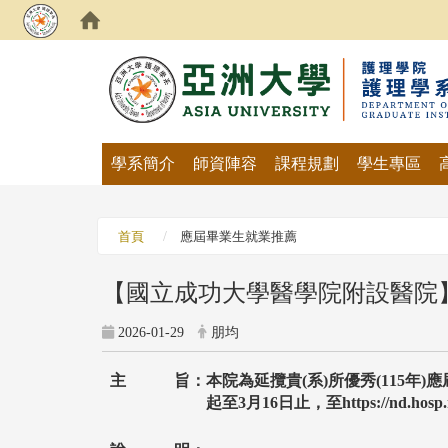
:::
學系簡介
師資陣容
課程規劃
學生專區
首頁
應屆畢業生就業推薦
【國立成功大學醫學院附設醫院
2026-01-29
朋均
主 旨：本院為延攬貴(
系
)
所優秀
(115
年
)
應
起至
3
月
16
日止，至
https://nd.