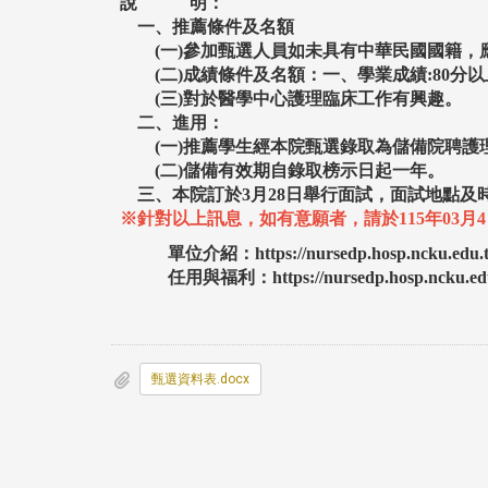
說 明：
一、推薦條件及名額
(
一
)
參加甄選人員如未具有中華民國國籍，
(二)成績條件及名額：一、學業成績:80分以上
(
三
)
對於醫學中心護理臨床工作有興趣。
二、進用：
(
一
)
推薦學生經本院甄選錄取為儲備院聘護
(
二
)
儲備有效期自錄取榜示日起一年。
三、本院訂於
3
月
28
日舉行面試，面試地點及
※針對以上訊息，如有意願者，請於115年03
單位介紹：https://nursedp.hosp.ncku.edu.t
任用與福利：https://nursedp.hosp.ncku.edu.
甄選資料表.docx