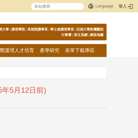
Language
登入
:::
洲大學
|
護理學院
|
長期照護學系
|
學士後護理學系
|
亞洲大學附屬醫院
行事曆
|
英文系網
|
網頁地圖
際護理人才培育
產學研究
表單下載專區
5年5月12日前)