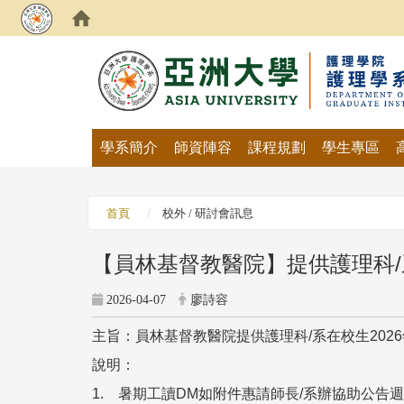
:::
學系簡介
師資陣容
課程規劃
學生專區
首頁
校外 / 研討會訊息
【員林基督教醫院】提供護理科/系
2026-04-07
廖詩容
主旨：員林基督教醫院提供護理科/系在校生202
說明：
1. 暑期工讀DM如附件惠請師長/系辦協助公告