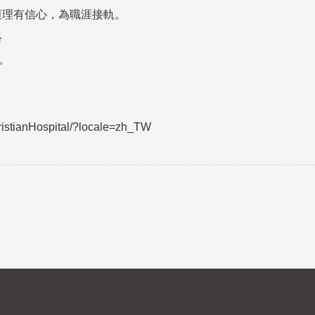
護理有信心，為職涯接軌。
絡
師。
stianHospital/?locale=zh_TW