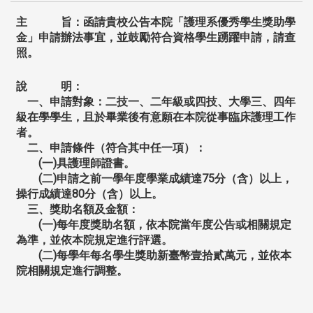
主 旨：函請貴校公告本院「護理系優秀學生獎助學
金」申請辦法事宜，並鼓勵符合資格學生踴躍申請，請查
照。
說 明：
一、申請對象：二技一、二年級或四技、大學三、四年
級在學學生，且於畢業後有意願在本院從事臨床護理工作
者。
二、申請條件（符合其中任一項）：
(
一
)
具護理師證書。
(
二
)
申請之前一學年度學業成績達
75
分（含）以上，
操行成績達
80
分（含）以上。
三、獎助名額及金額：
(
一
)
每年度獎助名額，依本院當年度公告或相關規定
為準，並依本院規定進行評選。
(
二
)
每學年每名學生獎助新臺幣壹拾貳萬元，並依本
院相關規定進行調整。