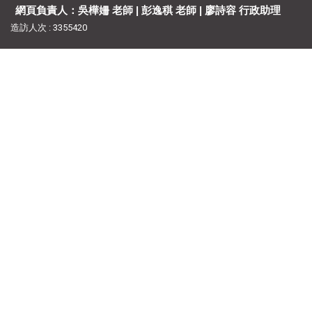
網頁負責人：吳樺姍 老師 | 彭逸稘 老師 | 廖詩容 行政助理
造訪人次 : 3355420