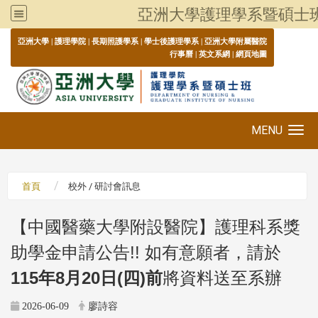
亞洲大學護理學系暨碩士
:::
亞洲大學
|
護理學院
|
長期照護學系
|
學士後護理學系
|
亞洲大學附屬醫院
行事曆
|
英文系網
|
網頁地圖
MENU
Toggle navigation
首頁
校外 / 研討會訊息
【中國醫藥大學附設醫院】護理科系獎
助學金申請公告!! 如有意願者，請於
115年8月20日(四)前
將資料送至系辦
2026-06-09
廖詩容