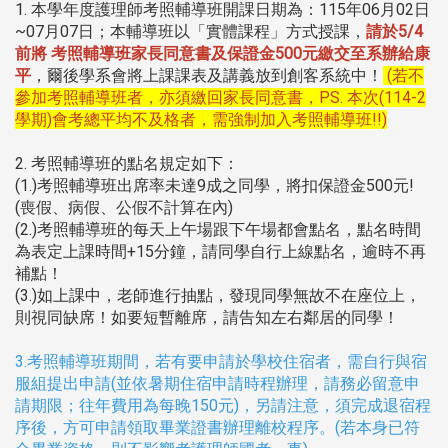
1. 本學年度護理師考照輔導班開課日期為：115年06月02日
~07月07日；本輔導班以「實體課程」方式授課，
請於5/4
前將 考照輔導班家長同意書及保證金500元繳交至系辦給康
平
，爾後學系會將上課課表及講義放到創客系統中！
(若不
參加考照輔導班者，亦須繳回家長同意書，PS. 本次(114-2
學期)會考總平均不及格者，需強制加入考照輔導班!!)
2. 考照輔導班的點名規定如下：
(1.)考照輔導班出席率未達9成之同學，將扣保證金500元!
(喪假、病假、公假不計算在內)
(2.)考照輔導班的每天上午場跟下午場都會點名，點名時間
為表定上課時間+15分鐘，請同學自行上線點名，逾時不再
補點！
(3.)如上課中，老師進行抽點，發現同學無故不在座位上，
則視同缺席！如要短暫離席，請告知左右鄰居的同學！
3.考照輔導班期間，若有要申請於學校住宿者，需自行與宿
服組提出申
請(並依暑期住宿申請時程辦理，請務必留意申
請期限；往年費用為每晚150元)
，另請注意，須完成退宿程
序後，方可申請領取畢業證書辦理離校程序。(若本身已符