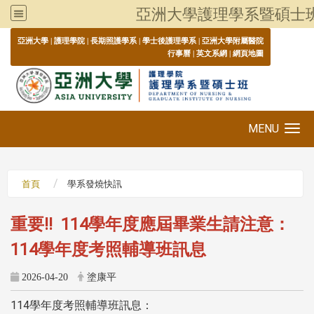
亞洲大學護理學系暨碩士
:::
亞洲大學
|
護理學院
|
長期照護學系
|
學士後護理學系
|
亞洲大學附屬醫院
行事曆
|
英文系網
|
網頁地圖
MENU
Toggle navigation
首頁
學系發燒快訊
重要!! 114學年度應屆畢業生請注意：
114學年度考照輔導班訊息
2026-04-20
塗康平
114學年度考照輔導班訊息：