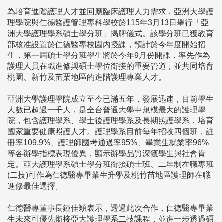
為培育進階護理人才並回應臨床護理人力需求，亞洲大學護
理學院與仁德醫護管理專科學校於115年3月13日舉行「亞
洲大學護理學系碩士學分班」揭牌儀式。該學分班已獲教育
部核准設置於仁德醫專校園內授課，預計於今年度開始招
生，第一屆碩士學分班學生將於今年9月份開課，率先作為
護理人員在職進修與碩士學位銜接的重要管道，並共同培育
桃園、新竹及苗栗地區的進階護理專業人才。
亞洲大學護理學院成立至今已滿五年，發展迅速，目前學生
人數已超過一千人，是全台普通大學中規模最大的護理學
院，包含護理學系、學士後護理學系及長期照護學系，培育
國家重要健康照護人才。護理學系目前每年招收四個班，註
冊率109.9%、護理師國考通過率95%、畢業生就業率96%
等各辦學指標表現優異，顯示辦學品質深獲學生與社會肯
定。亞大護理學系碩士學分班銜接碩士班、二年制在職專班
(二技)可作為仁德醫專畢業生升學及桃竹苗地區護理師在職
進修最佳選擇。
仁德醫專董事長鍾佳穎表示，透過此次合作，仁德醫專畢業
生未來可優先銜接亞大護理學系二技課程，並進一步透過碩