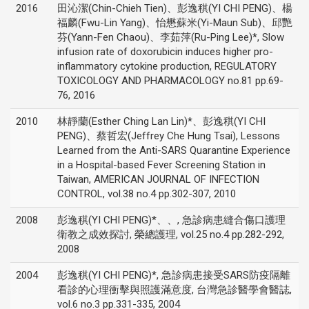
2016
田沁潔(Chin-Chieh Tien)、彭逸稘(YI CHI PENG)、楊
福麟(Fwu-Lin Yang)、怡懋蘇米(Yi-Maun Sub)、邱艷
芬(Yann-Fen Chaou)、李茹萍(Ru-Ping Lee)*, Slow
infusion rate of doxorubicin induces higher pro-
inflammatory cytokine production, REGULATORY
TOXICOLOGY AND PHARMACOLOGY no.81 pp.69-
76, 2016
2010
林靜蘭(Esther Ching Lan Lin)*、彭逸稘(YI CHI
PENG)、蔡哲宏(Jeffrey Che Hung Tsai), Lessons
Learned from the Anti-SARS Quarantine Experience
in a Hospital-based Fever Screening Station in
Taiwan, AMERICAN JOURNAL OF INFECTION
CONTROL, vol.38 no.4 pp.302-307, 2010
2008
彭逸稘(YI CHI PENG)*、、, 急診病患縫合傷口護理
衛教之成效探討, 榮總護理, vol.25 no.4 pp.282-292,
2008
2004
彭逸稘(YI CHI PENG)*, 急診病患接受SARS防疫隔離
看診的心理衝擊與照護滿意度, 台灣急診醫學會醫誌,
vol.6 no.3 pp.331-335, 2004