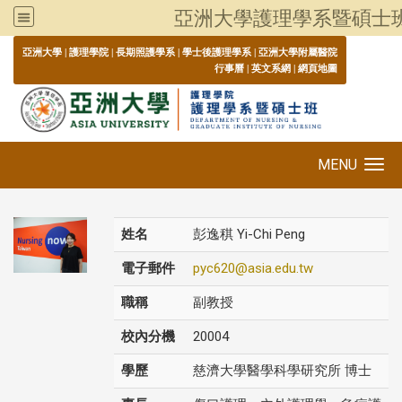
亞洲大學護理學系暨碩士
:::
亞洲大學
|
護理學院
|
長期照護學系
|
學士後護理學系
|
亞洲大學附屬醫院
行事曆
|
英文系網
|
網頁地圖
MENU
Toggle navigation
姓名
彭逸稘 Yi-Chi Peng
電子郵件
pyc620@asia.edu.tw
職稱
副教授
校內分機
20004
學歷
慈濟大學醫學科學研究所 博士