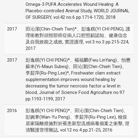
Omega-3 PUFA Accelerates Wound Healing: A
Placebo-controlled Animal Study, WORLD JOURNAL
OF SURGERY, vol.42 no.6 pp.1714-1720, 2018
2017
田沁潔(Chin-Chieh Tien)*、彭逸稘(YI CHI PENG), 護
理衛教對頭頸部癌症病人口腔照顧認知、健康信念
及自我效能之成效, 實證護理, vol.3 no.3 pp.215-224,
2017
2017
彭逸稘(YI CHI PENG)*、楊福麟(Fwu LinYang)、怡懋
蘇米(Yi-Maun Subeq)、田沁潔(Chin-Chieh Tien)、
李茹萍(Ru-Ping Lee)*, Freshwater clam extract
supplementation improves wound healing by
decreasing the tumor necrosis factor 𝜶 level in
blood, Journal of Science Food Agriculture no.97
pp.1193-1199, 2017
2016
彭逸稘(YI CHI PENG)*、田沁潔(Chin-Chieh Tien)、
彭婉聿(Wan-Yu Peng)、李茹萍(Ru-Ping Lee), 檢疫
居家隔離措施對於罹患新型流感病毒個案之衝擊, 澄
清醫護管理雜誌, vol.12 no.4 pp.21-25, 2016