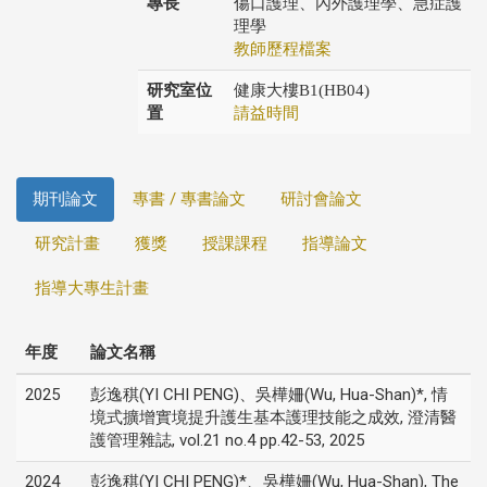
專長
傷口護理、內外護理學、急症護
理學
教師歷程檔案
研究室位
健康大樓B1(HB04)
置
請益時間
期刊論文
專書 / 專書論文
研討會論文
研究計畫
獲獎
授課課程
指導論文
指導大專生計畫
年度
論文名稱
2025
彭逸稘(YI CHI PENG)、吳樺姍(Wu, Hua-Shan)*, 情
境式擴增實境提升護生基本護理技能之成效, 澄清醫
護管理雜誌, vol.21 no.4 pp.42-53, 2025
2024
彭逸稘(YI CHI PENG)*、吳樺姍(Wu, Hua-Shan), The