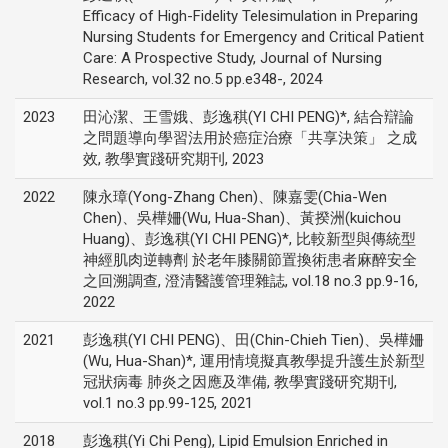
Efficacy of High-Fidelity Telesimulation in Preparing
Nursing Students for Emergency and Critical Patient
Care: A Prospective Study, Journal of Nursing
Research, vol.32 no.5 pp.e348-, 2024
2023
田沁潔、王雪娥、彭逸稘(YI CHI PENG)*, 結合辯論
之問題導向學習法用於癌症治療「共享決策」 之成
效, 教學實踐研究期刊, 2023
2022
陳永璋(Yong-Zhang Chen)、陳嘉雯(Chia-Wen
Chen)、吳樺姍(Wu, Hua-Shan)、黃揆洲(kuichou
Huang)、彭逸稘(YI CHI PENG)*, 比較新型與傳統型
神經肌肉逆轉劑 於老年膝關節置換術患者麻醉安全
之回溯調查, 澄清醫護管理雜誌, vol.18 no.3 pp.9-16,
2022
2021
彭逸稘(YI CHI PENG)、田(Chin-Chieh Tien)、吳樺姍
(Wu, Hua-Shan)*, 運用情境擬真教學提升護生於新型
冠狀病毒 肺炎之因應及準備, 教學實踐研究期刊,
vol.1 no.3 pp.99-125, 2021
2018
彭逸稘(Yi Chi Peng), Lipid Emulsion Enriched in