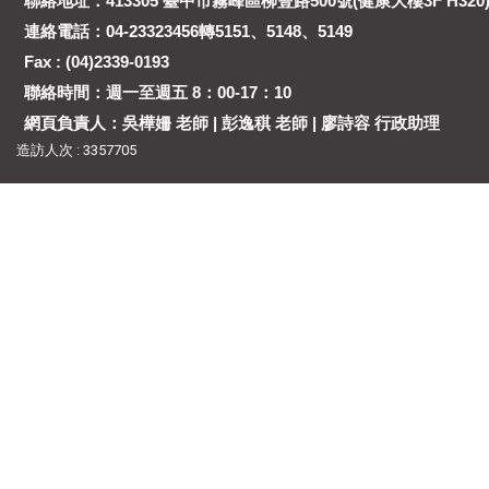
聯絡地址：413305 臺中市霧峰區柳豐路500號(健康大樓3F H320
連絡電話：04-23323456轉5151、5148、5149
Fax : (04)2339-0193
聯絡時間：週一至週五 8：00-17：10
網頁負責人：吳樺姍 老師 | 彭逸稘 老師 | 廖詩容 行政助理
造訪人次 : 3357705