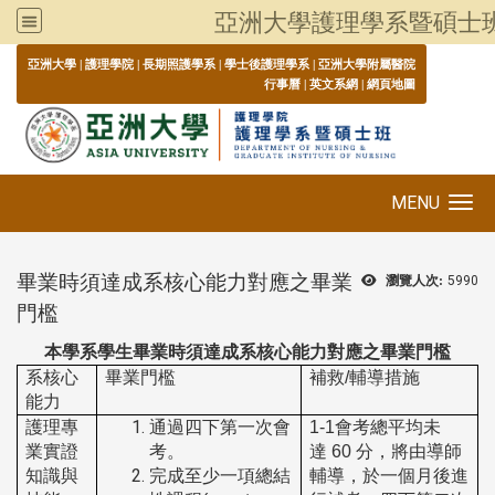
亞洲大學護理學系暨碩士
:::
亞洲大學
|
護理學院
|
長期照護學系
|
學士後護理學系
|
亞洲大學附屬醫院
行事曆
|
英文系網
|
網頁地圖
MENU
Toggle navigation
畢業時須達成系核心能力對應之畢業
瀏覽人次:
5990
門檻
本學系學生畢業時須達成系核心能力對應之畢業門檻
系核心
畢業門檻
補救/輔導措施
能力
護理專
通過四下第一次會
1-1
會考總平均未
業實證
考。
達
60
分，將由導師
知識與
完成至少一項總結
輔導，於一個月後進