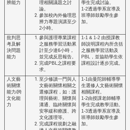
辨能力
理相關議題之討
學生完成討論。
論。
1-2
透過學系宣導及
參加校內外倫理思
班導師鼓勵學生參
辨力專題演講至少
加。
2小時。
批判思
參與護理專業課程
1-1 & 1-2
由授課教
考及解
之服務學習活動累
師說明課程內所含括
決問題
計至少達6小時，
之服務學習活動及
能力
並完成反思報告。
PBL
，並協助學生依
完成PBL之課程要
課程設計逐步完成。
求。
人文藝
至少修讀一門與人
1-1
由曼陀師輔導學
術關懷
文藝術關懷相關之
生選修人文藝術關懷
能力/跨
選修課程，如：護
相關課程。
文化能
理與藝術、關懷與
1-2
由授課老師輔導
力
溝通、臨終關懷與
學生完成教學活動。
安寧緩和療護、跨
1-3
透過學系宣導及
文化護理等。
班導師鼓勵學生參
完成課程規劃之融
加。