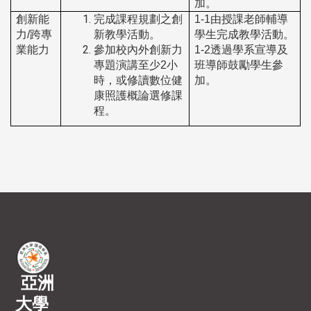
加。
創新能
完成課程規劃之創
1-1
由授課老師輔導
力/跨專
新教學活動。
學生完成教學活動。
業能力
參加校內外創新力
1-2
透過學系宣導及
專題演講至少
2
小
班導師鼓勵學生參
時，或修讀數位健
加。
康照護概論選修課
程。
亞洲
大學