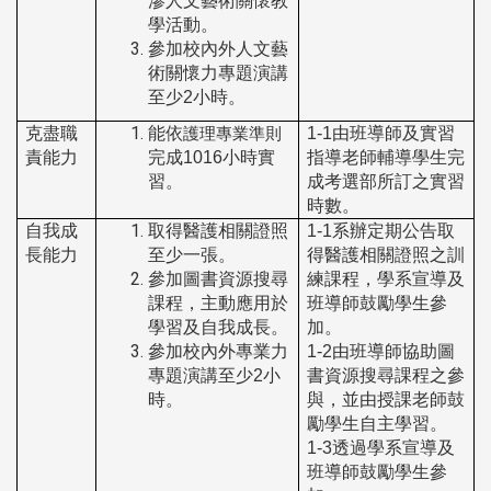
滲人文藝術關懷教
學活動。
參加校內外人文藝
術關懷力專題演講
至少
2
小時。
克盡職
能依
1-1
由班導師及實習
護理專業準則
責能力
完成
1016
小時實
指導老師輔導學生完
習。
成考選部所訂之實習
時數。
自我成
取得醫護相關證照
1-1
系辦定期公告取
長能力
至少一張。
得醫護相關證照之訓
參加圖書資源搜尋
練課程，學系宣導及
課程，主動應用於
班導師鼓勵學生參
學習及自我成長。
加。
參加校內外專業力
1-2
由班導師協助圖
專題演講至少
2
小
書資源搜尋課程之參
時。
與，並由授課老師鼓
勵學生自主學習。
1-3
透過學系宣導及
班導師鼓勵學生參