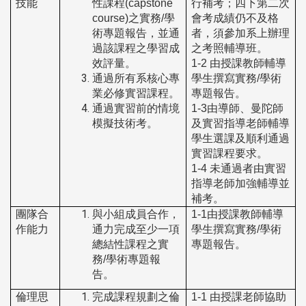
技能
性課程
(capstone
行補考；四下第二次
course)
之實務
/
學
會考成績仍不及格
術專題報告，並通
者，須參加系上辦理
過該課程之學習成
之考照輔導班。
效評量。
1-2
由授課教師輔導
通過所有系核心專
學生撰寫實務
/
學術
業必修實習課程。
專題報告。
通過實習前的情境
1-3
由導師、曼陀師
模擬技術考。
及實習指導老師輔導
學生選課及順利通過
實習課程要求。
1-4
未通過者由實習
指導老師加強輔導並
補考。
團隊合
與小組成員合作，
1-1
由授課教師輔導
作能力
通力完成至少一項
學生撰寫實務
/
學術
總結性課程之實
專題報告。
務/學術專題報
告。
倫理思
完成課程規劃之倫
1-1
由授課老師協助