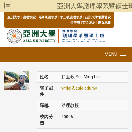
亞洲大學護理學系暨碩士
:::
亞洲大學
|
護理學院
|
長期照護學系
|
學士後護理學系
|
亞洲大學附屬醫院
行事曆
|
英文系網
|
網頁地圖
MENU
Toggle navigation
姓名
賴玉敏 Yu- Ming Lai
電子郵
ymlai@asia.edu.tw
件
職稱
助理教授
校內分
20006
機