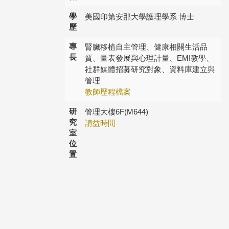
學
美國印第安那大學護理學系 博士
歷
專
腎臟移植自主管理、健康相關生活品
長
質、量表發展與心理計量、EMI教學、
社群媒體招募研究對象、資料庫建立與
管理
教師歷程檔案
研
管理大樓6F(M644)
究
請益時間
室
位
置